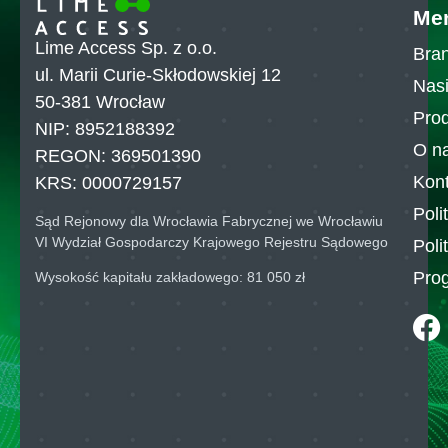
Me
Lime Access Sp. z o.o.
Bran
ul. Marii Curie-Skłodowskiej 12
Nasi
50-381 Wrocław
Pro
NIP: 8952188392
O n
REGON: 369501390
Kont
KRS: 0000729157
Poli
Sąd Rejonowy dla Wrocławia Fabrycznej we Wrocławiu
VI Wydział Gospodarczy Krajowego Rejestru Sądowego
Poli
Pro
Wysokość kapitału zakładowego: 81 050 zł