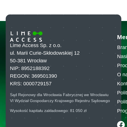
Me
Lime Access Sp. z o.o.
Bran
ul. Marii Curie-Skłodowskiej 12
Nasi
50-381 Wrocław
Pro
NIP: 8952188392
O n
REGON: 369501390
Kont
KRS: 0000729157
Poli
Sąd Rejonowy dla Wrocławia Fabrycznej we Wrocławiu
VI Wydział Gospodarczy Krajowego Rejestru Sądowego
Poli
Pro
Wysokość kapitału zakładowego: 81 050 zł