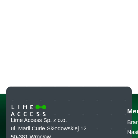
Me
Lime Access Sp. z o.o.
Bran
ul. Marii Curie-Skłodowskiej 12
Nasi
50-381 Wrocław