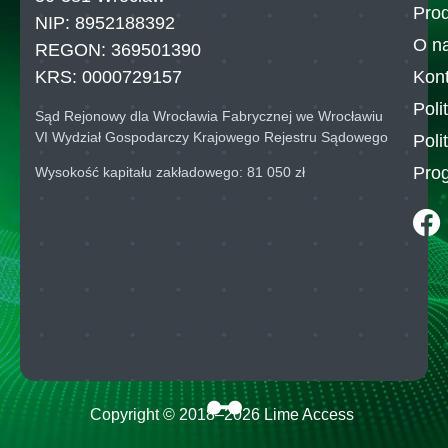
Pro
NIP: 8952188392
O n
REGON: 369501390
Kont
KRS: 0000729157
Poli
Sąd Rejonowy dla Wrocławia Fabrycznej we Wrocławiu
VI Wydział Gospodarczy Krajowego Rejestru Sądowego
Poli
Pro
Wysokość kapitału zakładowego: 81 050 zł
Copyright © 2018–
2026
Lime Access