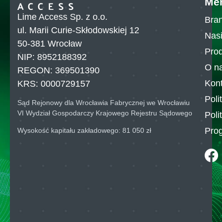
Me
Lime Access Sp. z o.o.
Bran
ul. Marii Curie-Skłodowskiej 12
Nasi
50-381 Wrocław
Pro
NIP: 8952188392
O n
REGON: 369501390
Kont
KRS: 0000729157
Poli
Sąd Rejonowy dla Wrocławia Fabrycznej we Wrocławiu
VI Wydział Gospodarczy Krajowego Rejestru Sądowego
Poli
Pro
Wysokość kapitału zakładowego: 81 050 zł