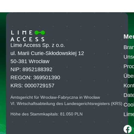
Me
Lime Access Sp. z o.o.
Bra
ul. Marii Curie-Skłodowskiej 12
Uns
50-381 Wrocław
Pro
NIP: 8952188392
Übe
REGON: 369501390
Kont
KRS: 0000729157
Date
Amtsgericht für Wrocław-Fabryczna in Wrocław
VI. Wirtschaftsabteilung des Landesgerichtsregisters (KRS)
Cook
Lim
Höhe des Stammkapitals: 81.050 PLN