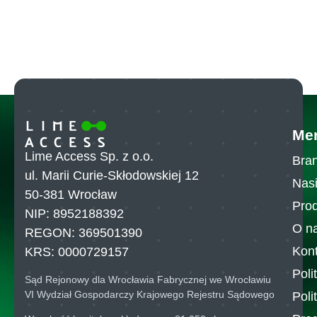
Me
Lime Access Sp. z o.o.
Bran
ul. Marii Curie-Skłodowskiej 12
Nasi
50-381 Wrocław
Pro
NIP: 8952188392
O n
REGON: 369501390
Kont
KRS: 0000729157
Poli
Sąd Rejonowy dla Wrocławia Fabrycznej we Wrocławiu
VI Wydział Gospodarczy Krajowego Rejestru Sądowego
Poli